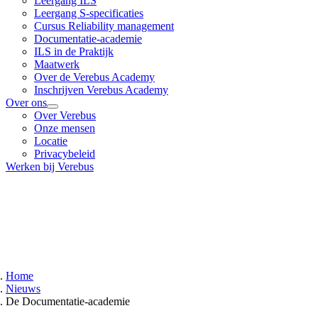
Leergang ILS
Leergang S-specificaties
Cursus Reliability management
Documentatie-academie
ILS in de Praktijk
Maatwerk
Over de Verebus Academy
Inschrijven Verebus Academy
Over ons
Over Verebus
Onze mensen
Locatie
Privacybeleid
Werken bij Verebus
Home
Nieuws
De Documentatie-academie