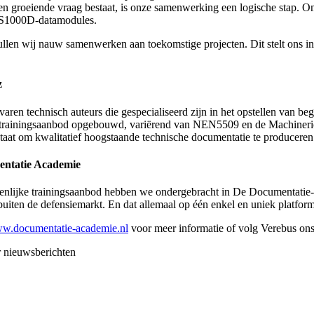
 en groeiende vraag bestaat, is onze samenwerking een logische stap. O
 S1000D-datamodules.
llen wij nauw samenwerken aan toekomstige projecten. Dit stelt ons in 
z
varen technisch auteurs die gespecialiseerd zijn in het opstellen van b
trainingsaanbod opgebouwd, variërend van NEN5509 en de Machinerichtl
staat om kwalitatief hoogstaande technische documentatie te produceren
ntatie Academie
lijke trainingsaanbod hebben we ondergebracht in De Documentatie-acad
buiten de defensiemarkt. En dat allemaal op één enkel en uniek platform
w.documentatie-academie.nl
voor meer informatie of volg Verebus on
 nieuwsberichten