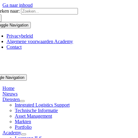
Ga naar inhoud
eken naar:
oggle Navigation
Privacybeleid
Algemene voorwaarden Academy
Contact
gle Navigation
Home
Nieuws
Diensten
Integrated Logistics Support
Technische Informatie
Asset Management
Markten
Portfolio
Academy