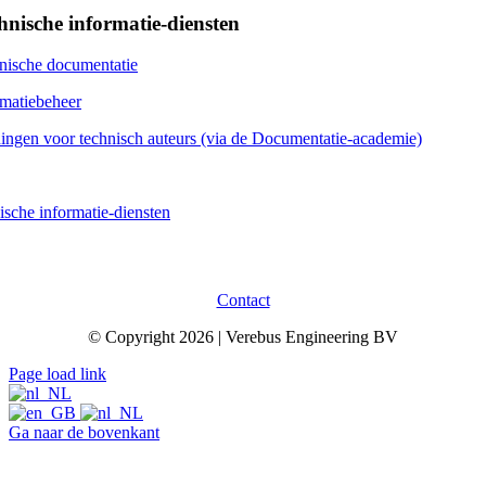
hnische informatie-diensten
nische documentatie
rmatiebeheer
ningen voor technisch auteurs (via de Documentatie-academie)
sche informatie-diensten
Contact
© Copyright 2026 | Verebus Engineering BV
Page load link
Ga naar de bovenkant