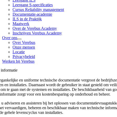
Leergang ILS
Leergang S-specificaties
Cursus Reliability management
Documentatie-academie
ILS in de Praktijk
Maatwerk
Over de Verebus Academy
Inschrijven Verebus Academy
Over ons
Over Verebus
Onze mensen
Locatie
Privacybeleid
Werken bij Verebus
 informatie
egankelijke en uniforme technische documentatie vergroot de bedrijfsz
n en installaties. Daarnaast wordt de gebruiker in staat gesteld om veilig
f om te gaan met de systemen en installaties. De beschikbaarheid van g
informatie zorgt voor een kostenbesparing op onderhoud en beheer.
u adviseren en assisteren bij het oplossen van documentatievraagstukke
het vervaardigen, beheren en beschikbaar maken van technische informa
e gehele levenscyclus van installaties.