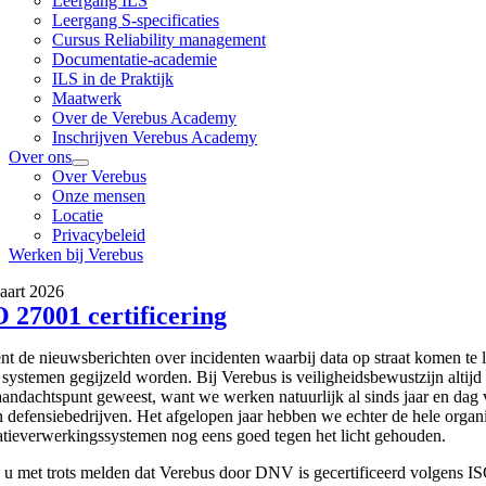
Leergang ILS
Leergang S-specificaties
Cursus Reliability management
Documentatie-academie
ILS in de Praktijk
Maatwerk
Over de Verebus Academy
Inschrijven Verebus Academy
Over ons
Over Verebus
Onze mensen
Locatie
Privacybeleid
Werken bij Verebus
aart 2026
 27001 certificering
nt de nieuwsberichten over incidenten waarbij data op straat komen te l
 systemen gegijzeld worden. Bij Verebus is veiligheidsbewustzijn altijd
aandachtspunt geweest, want we werken natuurlijk al sinds jaar en dag
 defensiebedrijven. Het afgelopen jaar hebben we echter de hele organi
atieverwerkingssystemen nog eens goed tegen het licht gehouden.
u met trots melden dat Verebus door DNV is gecertificeerd volgens I