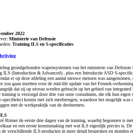
vember 2022
ever:
Ministerie van Defensie
heden:
Training ILS en S-specificaties
hrijving
deling grondgebonden wapensystemen van het ministerie van Defensie
 ILS (Introduction & Advanced) , plus een Introductie ASD S-specific
mdat er op deze afdeling een aantal nieuwe mensen was aangenomen, d
e zou gaan inzetten voor de mid-life update van het Fennek-verkennin
angrijk dat zij op niveau werden gebracht op het gebied van integrated l
 training is verzorgd door drie van onze consultants, die elk hun eigen s
e-specifieke) kennis met zich meebrengen, waardoor het mogelijk was 
leggen met de werkpraktijk van de deelnemers.
ILS
é Römer de eerste drie dagen van de training, waarbij begonnen is me
lkaar en een eerste kennismaking met wat ILS eigenlijk precies is. D
de verschillende ILS-producten in meer detail besproken en stonden er