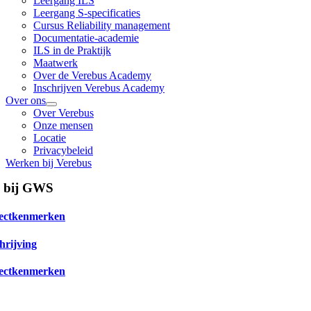
Leergang ILS
Leergang S-specificaties
Cursus Reliability management
Documentatie-academie
ILS in de Praktijk
Maatwerk
Over de Verebus Academy
Inschrijven Verebus Academy
Over ons
Over Verebus
Onze mensen
Locatie
Privacybeleid
Werken bij Verebus
g bij GWS
ectkenmerken
hrijving
ectkenmerken