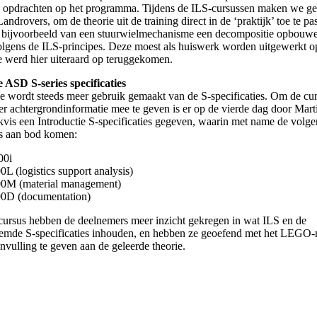
ve opdrachten op het programma. Tijdens de ILS-cursussen maken we ge
drovers, om de theorie uit de training direct in de ‘praktijk’ toe te pa
 bijvoorbeeld van een stuurwielmechanisme een decompositie opbouwe
olgens de ILS-principes. Deze moest als huiswerk worden uitgewerkt op
e werd hier uiteraard op teruggekomen.
e ASD S-series specificaties
e wordt steeds meer gebruik gemaakt van de S-specificaties. Om de cur
r achtergrondinformatie mee te geven is er op de vierde dag door Mart
vis een Introductie S-specificaties gegeven, waarin met name de volg
es aan bod komen:
00i
L (logistics support analysis)
0M (material management)
0D (documentation)
 cursus hebben de deelnemers meer inzicht gekregen in wat ILS en de
mde S-specificaties inhouden, en hebben ze geoefend met het LEGO
invulling te geven aan de geleerde theorie.