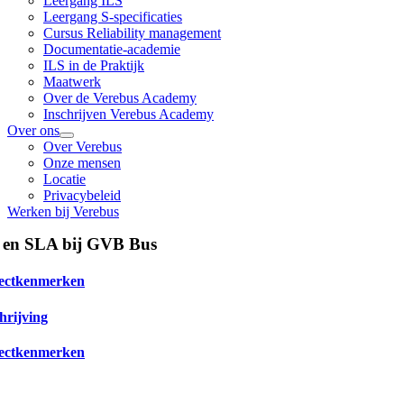
Leergang ILS
Leergang S-specificaties
Cursus Reliability management
Documentatie-academie
ILS in de Praktijk
Maatwerk
Over de Verebus Academy
Inschrijven Verebus Academy
Over ons
Over Verebus
Onze mensen
Locatie
Privacybeleid
Werken bij Verebus
n SLA bij GVB Bus
ectkenmerken
hrijving
ectkenmerken