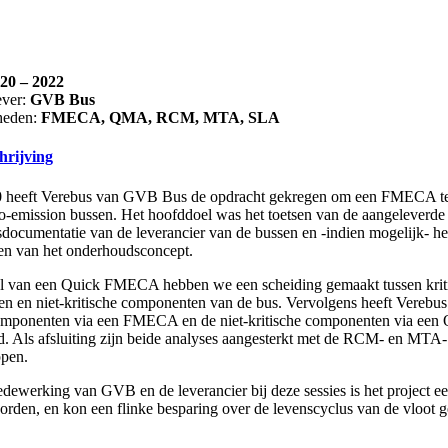
20 – 2022
ever:
GVB Bus
heden:
FMECA, QMA, RCM, MTA, SLA
hrijving
0 heeft Verebus van GVB Bus de opdracht gekregen om een FMECA t
o-emission bussen. Het hoofddoel was het toetsen van de aangeleverde
documentatie van de leverancier van de bussen en -indien mogelijk- he
ren van het onderhoudsconcept.
 van een Quick FMECA hebben we een scheiding gemaakt tussen krit
n en niet-kritische componenten van de bus. Vervolgens heeft Verebus
componenten via een FMECA en de niet-kritische componenten via ee
rd. Als afsluiting zijn beide analyses aangesterkt met de RCM- en MTA-
ppen.
ewerking van GVB en de leverancier bij deze sessies is het project ee
rden, en kon een flinke besparing over de levenscyclus van de vloot g