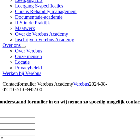
Leergang ILS
Leergang S-specificaties
Cursus Reliability management
Documentatie-academie
ILS in de Praktijk
Maatwerk
Over de Verebus Academy
Inschrijven Verebus Academy
Over ons
Over Verebus
Onze mensen
Locatie
Privacybeleid
Werken bij Verebus
Contactformulier Verebus Academy
Verebus
2024-08-
05T10:51:03+02:00
onderstaand formulier in en wij nemen zo spoedig mogelijk contac
s
*